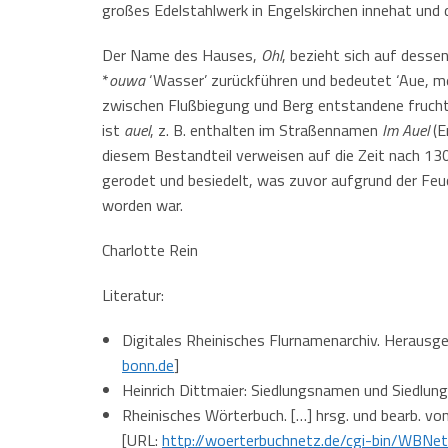
großes Edelstahlwerk in Engelskirchen innehat und d
Der Name des Hauses,
Ohl
, bezieht sich auf desse
*
ouwa
‘Wasser’ zurückführen und bedeutet ‘Aue, 
zwischen Flußbiegung und Berg entstandene fruchtba
ist
auel
, z. B. enthalten im Straßennamen
Im Auel
(E
diesem Bestandteil verweisen auf die Zeit nach 13
gerodet und besiedelt, was zuvor aufgrund der Feu
worden war.
Charlotte Rein
Literatur:
Digitales Rheinisches Flurnamenarchiv. Herausg
bonn.de
]
Heinrich Dittmaier: Siedlungsnamen und Siedlun
Rheinisches Wörterbuch. […] hrsg. und bearb. vo
[URL:
http://woerterbuchnetz.de/cgi-bin/WBN