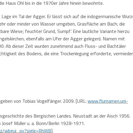
ie Haus Ohl bis in die 1970er Jahre hinein bewohnte.
n Lage im Tal der Agger. Er lässt sich auf die indogermanische Wurz
mehr oder minder von Wasser umgeben, Grasfläche am Bach; die
re Wiese; feuchter Grund, Sumpf’. Eine lautliche Variante hierzu
ngelskirchen, ebenfalls am Ufer der Agger gelegen). Namen mit
00: Ab dieser Zeit wurden zunehmend auch Fluss- und Bachtäler
chtigkeit des Bodens, die eine Trockenlegung erforderte, vermiede
egeben von Tobias Vogelfänger. 2009. [URL:
www.flurnamen.uni-
gsgeschichte des Bergischen Landes. Neustadt an der Aisch 1956.
n Josef Müller u. a. Bonn/Berlin 1928-1971.
etz/wbgui_py?sigle=RhWB
].