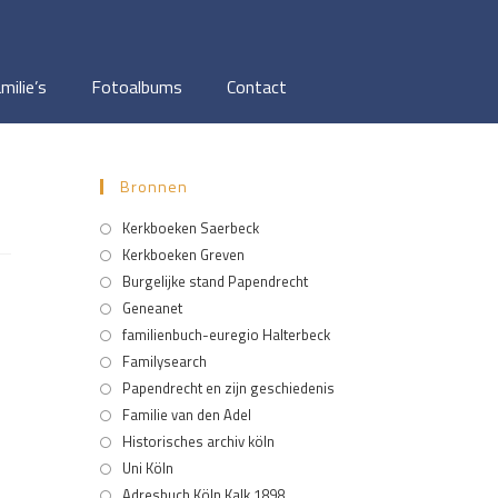
milie’s
Fotoalbums
Contact
Bronnen
Kerkboeken Saerbeck
Kerkboeken Greven
Burgelijke stand Papendrecht
Geneanet
familienbuch-euregio Halterbeck
Familysearch
Papendrecht en zijn geschiedenis
Familie van den Adel
Historisches archiv köln
Uni Köln
Adresbuch Köln Kalk 1898