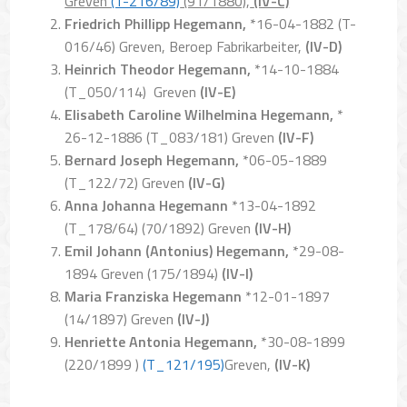
Greven
(T-216/89)
(91/1880),
(IV-C)
Friedrich Phillipp Hegemann,
*16-04-1882 (T-
016/46) Greven, Beroep Fabrikarbeiter,
(IV-D)
Heinrich Theodor Hegemann,
*14-10-1884
(T_050/114)
Greven
(IV-E)
Elisabeth Caroline Wilhelmina Hegemann,
*
26-12-1886 (T_083/181) Greven
(IV-F)
Bernard Joseph Hegemann,
*06-05-1889
(T_122/72) Greven
(IV-G)
Anna Johanna Hegemann
*13-04-1892
(T_178/64) (70/1892) Greven
(IV-H)
Emil Johann (Antonius) Hegemann,
*29-08-
1894 Greven (175/1894)
(IV-I)
Maria Franziska Hegemann
*12-01-1897
(14/1897) Greven
(IV-J)
Henriette Antonia Hegemann,
*30-08-1899
(220/1899 )
(T_121/195)
Greven,
(IV-K)