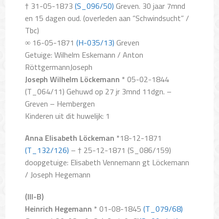
† 31-05-1873
(S_096/50)
Greven. 30 jaar 7mnd
en 15 dagen oud. (overleden aan “Schwindsucht” /
Tbc)
∞ 16-05-1871
(H-035/13)
Greven
Getuige: Wilhelm Eskemann / Anton
RöttgermannJoseph
Joseph Wilhelm Löckemann
* 05-02-1844
(T_064/11) Gehuwd op 27 jr 3mnd 11dgn. –
Greven – Hembergen
Kinderen uit dit huwelijk: 1
Anna Elisabeth Löckeman
*18-12-1871
(T_132/126)
– † 25-12-1871 (S_086/159)
doopgetuige: Elisabeth Vennemann gt Löckemann
/ Joseph Hegemann
(III-B)
Heinrich Hegemann
* 01-08-1845
(T_079/68)