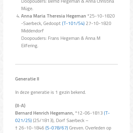
Doopouders: Bernd Hegeman & Anna Christina
Müge.
Anna Maria Theresia Hegeman
*25-10-1820
-Saerbeck, Gedoopt
(T-101/54)
27-10-1820
Middendorf
Doopouders: Frans Hegeman & Anna M
Eilfering.
Generatie II
In deze generatie is 1 gezin bekend.
(II-A)
Bernard Henrich Hegemann,
*12-06-1813
(T-
021/25)
(25/1813), Dorf Saerbeck –
† 26-10-1846
(S-078/67)
Greven. Overleden op