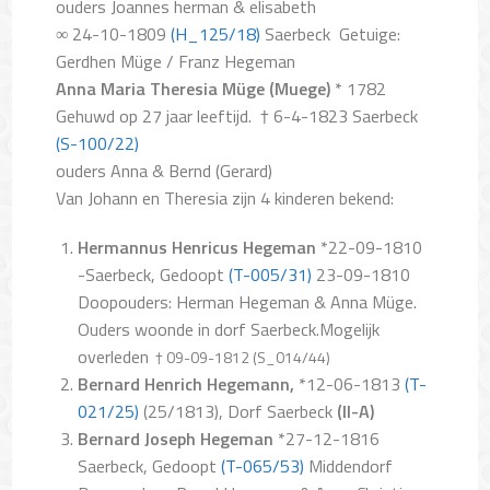
ouders Joannes herman & elisabeth
∞ 24-10-1809
(H_125/18)
Saerbeck
Getuige:
Gerdhen Müge / Franz Hegeman
Anna Maria Theresia Müge (Muege)
* 1782
Gehuwd op 27 jaar leeftijd.
† 6-4-1823 Saerbeck
(S-100/22)
ouders Anna & Bernd (Gerard)
Van Johann en Theresia zijn 4 kinderen bekend:
Hermannus Henricus Hegeman
*22-09-1810
-Saerbeck, Gedoopt
(T-005/31)
23-09-1810
Doopouders: Herman Hegeman & Anna Müge.
Ouders woonde in dorf Saerbeck.Mogelijk
overleden
† 09-09-1812 (S_014/44)
Bernard Henrich Hegemann,
*12-06-1813
(T-
021/25)
(25/1813), Dorf Saerbeck
(II-A)
Bernard Joseph Hegeman
*27-12-1816
Saerbeck, Gedoopt
(T-065/53)
Middendorf