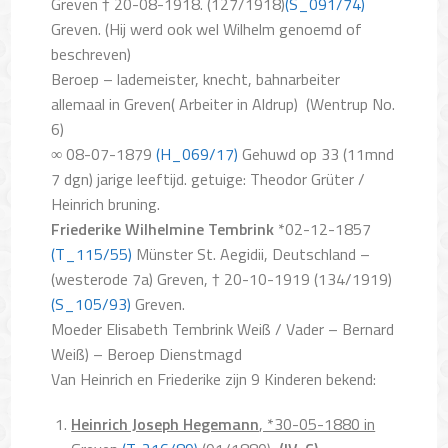
Greven † 20-08-1918. (127/1918)
(S_091/74)
Greven. (Hij werd ook wel Wilhelm genoemd of
beschreven)
Beroep – lademeister, knecht, bahnarbeiter
allemaal in Greven( Arbeiter in Aldrup)
(Wentrup No.
6)
∞ 08-07-1879
(H_069/17)
Gehuwd op 33 (11mnd
7 dgn) jarige leeftijd. getuige: Theodor Grüter /
Heinrich bruning.
Friederike Wilhelmine Tembrink
*02-12-1857
(T_115/55)
Münster St. Aegidii, Deutschland –
(westerode 7a) Greven, † 20-10-1919 (134/1919)
(S_105/93)
Greven.
Moeder Elisabeth Tembrink Weiß / Vader – Bernard
Weiß) – Beroep Dienstmagd
Van Heinrich en Friederike zijn 9 Kinderen bekend:
Heinrich Joseph Hegemann
, *30-05-1880 in