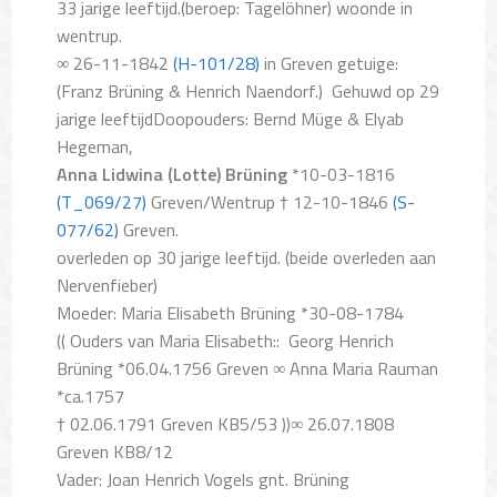
33 jarige leeftijd.(beroep: Tagelöhner) woonde in
wentrup.
∞ 26-11-1842
(H-101/28)
in Greven getuige:
(Franz Brüning & Henrich Naendorf.)
Gehuwd op 29
jarige leeftijdDoopouders: Bernd Müge & Elyab
Hegeman,
Anna Lidwina (Lotte) Brüning
*10-03-1816
(T_069/27)
Greven/Wentrup † 12-10-1846
(S-
077/62)
Greven.
overleden op 30 jarige leeftijd. (beide overleden aan
Nervenfieber
)
Moeder: Maria Elisabeth Brüning *30-08-1784
(( Ouders van Maria Elisabeth::
Georg Henrich
Brüning *06.04.1756 Greven ∞ Anna Maria Rauman
*ca.1757
† 02.06.1791 Greven KB5/53 ))∞ 26.07.1808
Greven KB8/12
Vader: Joan Henrich Vogels gnt. Brüning